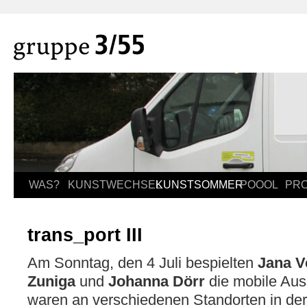
WAS?
KUNSTWECHSEL
KUNSTSOMMER
POOOL
PR
trans_port III
Am Sonntag, den 4 Juli bespielten
Jana V
Zuniga
und
Johanna Dörr
die mobile Aus
waren an verschiedenen Standorten in der