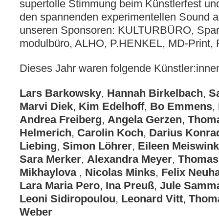
supertolle Stimmung beim Künstlerfest un
den spannenden experimentellen Sound 
unseren Sponsoren: KULTURBÜRO, Spark
modulbüro, ALHO, P.HENKEL, MD-Prin
Dieses Jahr waren folgende Künstler:inne
Lars Barkowsky
,
Hannah Birkelbach
,
S
Marvi Diek
,
Kim Edelhoff
,
Bo Emmens
,
Andrea Freiberg
,
Angela Gerzen
,
Thoma
Helmerich
,
Carolin Koch
,
Darius Konra
Liebing
,
Simon Löhrer
,
Eileen Meiswink
Sara Merker
,
Alexandra Meyer
,
Thomas 
Mikhaylova
,
Nicolas Minks
,
Felix Neuh
Lara Maria Pero
,
Ina Preuß
,
Jule Samma
Leoni Sidiropoulou
,
Leonard Vitt
,
Thom
Weber