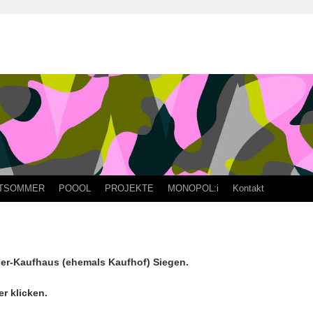
TSOMMER
POOOL
PROJEKTE
MONOPOL:i
Kontakt
ber-Kaufhaus (ehemals Kaufhof) Siegen.
r klicken.