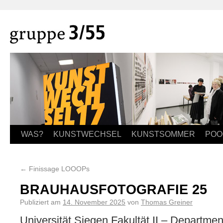
WAS?
KUNSTWECHSEL
KUNSTSOMMER
POO
←
Finissage LOOOPs
BRAUHAUSFOTOGRAFIE 25
Publiziert am
14. November 2025
von
Thomas Greiner
Universität Siegen Fakultät II – Departme