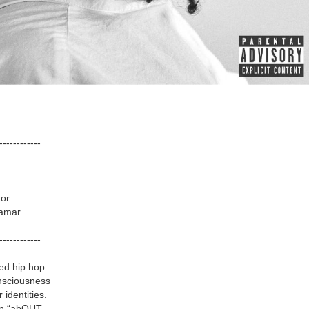
-­-­-­-­-­-­-­-­-­-­-­-­
tor
Lamar
-­-­-­-­-­-­-­-­-­-­-­-­
ed hip hop
nsciousness
identities.
in “abOUT