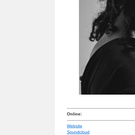
-­-­-­-­-­-­-­-­-­-­-­-­-­-­-­-­-­-­-­-­-­-­-­-­-­-­-­-­-­-­-­-­-­-­-­-­-­-­-­-­-­-­-­-­-­
Online:
-­-­-­-­-­-­-­-­-­-­-­-­-­-­-­-­-­-­-­-­-­-­-­-­-­-­-­-­-­-­-­-­-­-­-­-­-­-­-­-­-­-­-­-­-­
Website
Soundcloud