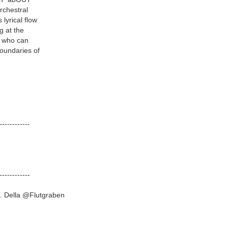
rchestral
lyrical flow
g at the
r who can
boundaries of
-­-­-­-­-­-­-­-­-­-­-­-­
-­-­-­-­-­-­-­-­-­-­-­-­
. Della @Flutgraben