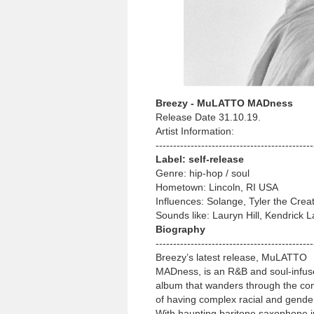
Breezy -­ MuLATTO MADness
Release Date 31.10.19.
Artist Information:
-­-­-­-­-­-­-­-­-­-­-­-­-­-­-­-­-­-­-­-­-­-­-­-­-­-­-­-­-­-­-­-­-­-­-­-­-­-­-­-­-­-­-­-­-­
Label: self-­release
Genre: hip-­hop / soul
Hometown: Lincoln, RI USA
Influences: Solange, Tyler the Crea
Sounds like: Lauryn Hill, Kendrick 
Biography
-­-­-­-­-­-­-­-­-­-­-­-­-­-­-­-­-­-­-­-­-­-­-­-­-­-­-­-­-­-­-­-­-­-­-­-­-­-­-­-­-­-­-­-­-­
Breezy’s latest release, MuLATTO
MADness, is an R&B and soul-­infus
album that wanders through the co
of having complex racial and gender 
With haunting baritone saxophone 