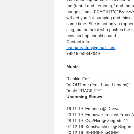
me (feat. Loud Lemons),” and the o
banger, “male FRAGILITY,” Breezy’s 
will get you fist-­pumping and thinkin
same time. She is not only a rappe
sing, but an artist who pushes the 
how hip hop should sound.
Contact info:
hannabratton@gmail.com
+4915259843649
Music:
-­-­-­-­-­-­-­-­-­-­-­-­-­-­-­-­-­-­-­-­-­-­-­-­-­-­-­-­-­-­-­-­-­-­-­-­-­-­-­-­-­-­-­-­-­
“Lookin’ For”
“abOUT me (feat. Loud Lemons)”
“male FRAGILITY”
Upcoming Shows
-­-­-­-­-­-­-­-­-­-­-­-­-­-­-­-­-­-­-­-­-­-­-­-­-­-­-­-­-­-­-­-­-­-­-­-­-­-­-­-­-­-­-­-­-­
19.11.19. Entheos @ Deriva
23.11.19. Empower Fest w/ Freak A
28.11.19. Cyp/Hxr @ Ziegrstr. 11
07.12.19. Kunstwechsel @ Siegen
20.12.19. BERRIES @OHM