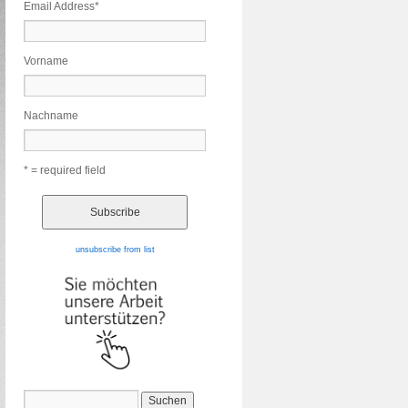
Email Address
*
Vorname
Nachname
* = required field
unsubscribe from list