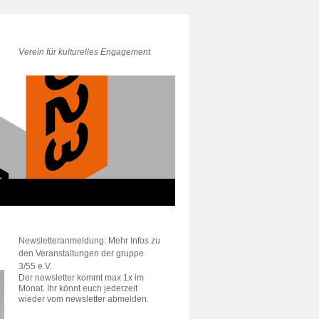
Verein für kulturelles Engagement
Newsletteranmeldung: Mehr Infos zu
den Veranstaltungen der gruppe
3/55 e.V.
Der newsletter kommt max 1x im
Monat. Ihr könnt euch jederzeit
wieder vom newsletter abmelden.