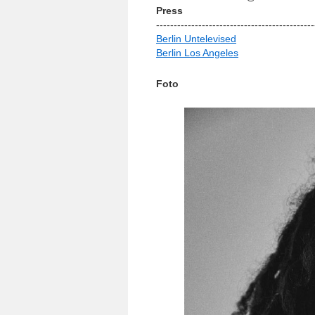
Press
-­-­-­-­-­-­-­-­-­-­-­-­-­-­-­-­-­-­-­-­-­-­-­-­-­-­-­-­-­-­-­-­-­-­-­-­-­-­-­-­-­-­-­-­-­
Berlin Untelevised
Berlin Los Angeles
Foto