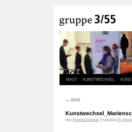
WAS?
KUNSTWECHSEL
KUNS
←
2015
Kunstwechsel_Mariensc
Von
Thomas Greiner
|
Publiziert
15. Deze