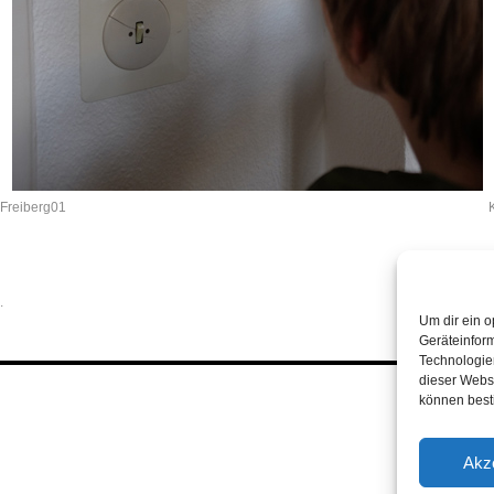
Freiberg01
.
Um dir ein o
Geräteinfor
Technologien
dieser Websi
können best
Akz