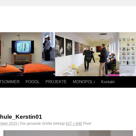
TSOMMER
POOOL
PROJEKTE
MONOPOL:i
Kontakt
hule_Kerstin01
mber 2015
|
Die gesamte Größe beträgt
427 × 640
Pixel