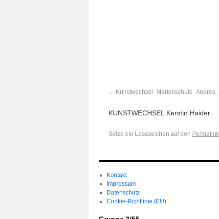
Kunstwechsel_Marienschule_Andrea_
KUNSTWECHSEL Kerstin Haider
Setze ein Lesezeichen auf den
Permalink
Kontakt
Impressum
Datenschutz
Cookie-Richtlinie (EU)