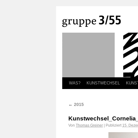
WAS?
KUNSTWECHSEL
KUNS
←
2015
Kunstwechsel_Cornelia_
Von
Thomas Greiner
|
Publiziert
15. Deze