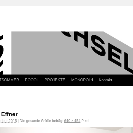
TSOMMER
POOOL
PROJEKTE
MONOPOL:i
Kontakt
Effner
mber 2015
|
Die gesamte Größe beträgt
640 × 454
Pixel