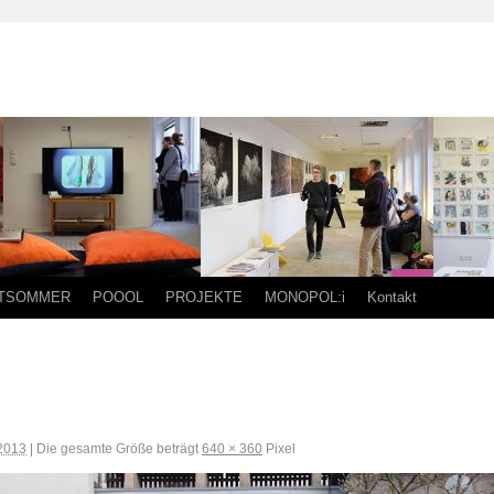
TSOMMER
POOOL
PROJEKTE
MONOPOL:i
Kontakt
 2013
|
Die gesamte Größe beträgt
640 × 360
Pixel