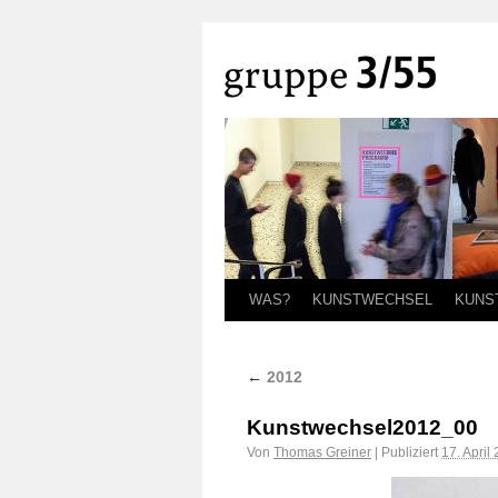
WAS?
KUNSTWECHSEL
KUNS
←
2012
Kunstwechsel2012_00
Von
Thomas Greiner
|
Publiziert
17. April